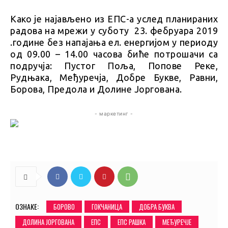
Како је најављено из ЕПС-а услед планираних
радова на мрежи у суботу 23. фебруара 2019
.године без напајања ел. енергијом у периоду
од 09.00 – 14.00 часова биће потрошачи са
подручја: Пустог Поља, Попове Реке,
Рудњака, Међуречја, Добре Букве, Равни,
Борова, Предола и Долине Јоргована.
- маркетинг -
ОЗНАКЕ:
БОРОВО
ГОКЧАНИЦА
ДОБРА БУКВА
ДОЛИНА ЈОРГОВАНА
ЕПС
ЕПС РАШКА
МЕЂУРЕЧЈЕ