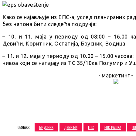
Како се најављује из ЕПС-а, услед планираних ра
без напона бити следећа подручја:
– 10. и 11. маја у периоду од 08:00 – 16.00 ч
Девићи, Коритник, Остатија, Брусник, Водица
– 11. и 12. маја у периоду од 10.00 – 15.00 часова
нивоа који се напајају из ТС 35/10кв Полумир и У
- маркетинг -
SHARE
ОЗНАКЕ:
БРУСНИК
ДЕВИЋИ
ЕПС
ЕПС РАШКА
П