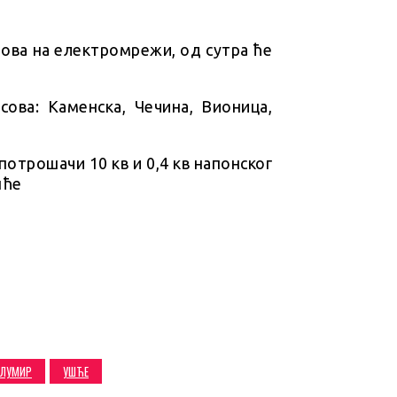
дова на електромрежи, од сутра ће
асова: Каменска, Чечина, Вионица,
: потрошачи 10 кв и 0,4 кв напонског
шће
ОЛУМИР
УШЋЕ