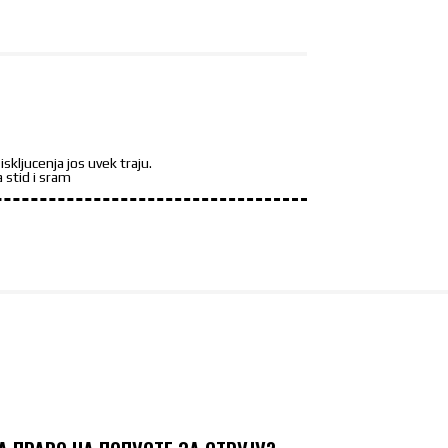
iskljucenja jos uvek traju.
 stid i sram