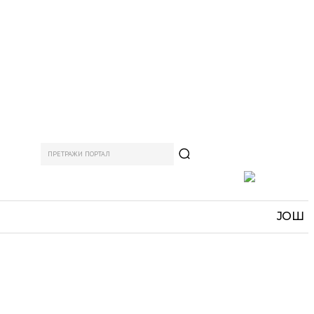
ПРЕТРАЖИ ПОРТАЛ
АМ
СПОРТ
ЗАНИМЉИВО
MORE
ЈОШ