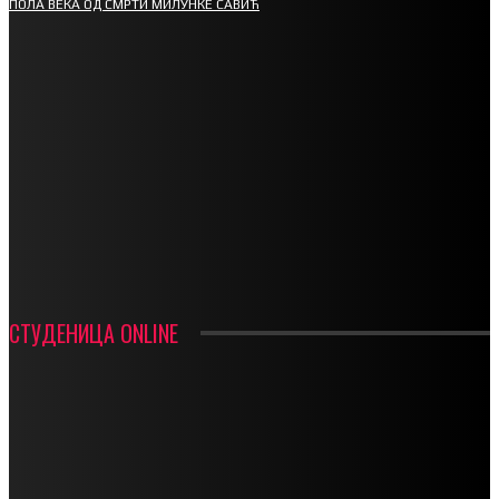
ПОЛА ВЕКА ОД СМРТИ МИЛУНКЕ САВИЋ
СПОРТ
СТАРТУЈУ ФУДБАЛЕРИ РАДНИКА И МИНЕРАЛА
СРЕТЕЊСКИ СУСРЕТ ПЛАНИНАРА НА ЖАРАЧКОЈ ПЛАНИНИ
ФУДБАЛ – РЕЗУЛТАТИ
ИН МЕМОРИАМ – ВЛАДАН СТАНИМИРОВИЋ
ФК ДЕВИЋИ ШАМПИОНИ ОПШТИНСКЕ ЛИГЕ
СТУДЕНИЦА ONLINE