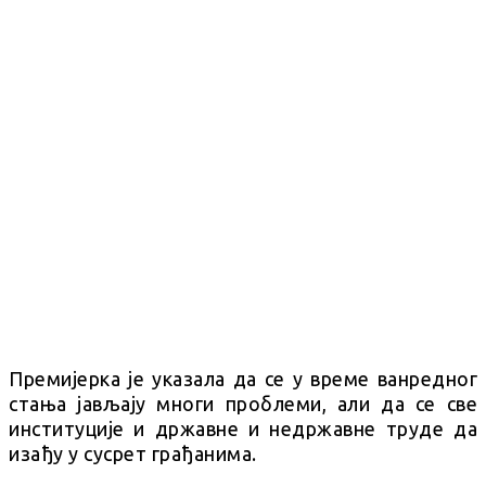
Премијерка је указала да се у време ванредног
стања јављају многи проблеми, али да се све
институције и државне и недржавне труде да
изађу у сусрет грађанима.