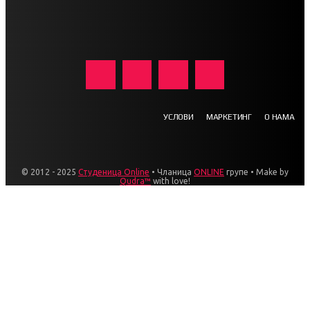
УСЛОВИ
МАРКЕТИНГ
О НАМА
© 2012 - 2025
Студеница Online
• Чланица
ONLINE
групе • Make by
Qudra™
with love!