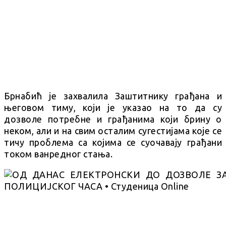
Брнабић је захвалила Заштитнику грађана и
његовом тиму, који је указао на то да су
дозволе потребне и грађанима који брину о
неком, али и на свим осталим сугестијама које се
тичу проблема са којима се суочавају грађани
током ванредног стања.