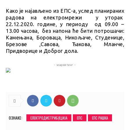
Како је најављено из ЕПС-а, услед планираних
радова на електромрежи у уторак
22.12.2020. године, у периоду од 09.00 –
13.00 часова, без напона ће бити потрошачи:
Камењана, Бороваца, Никољаче, Студенице,
Брезове ,Савова, Ђакова, Мланче,
Придворице и Доброг дола.
- маркетинг -
ОЗНАКЕ:
ЕЛЕКТРОДИСТРИБУЦИЈА
ЕПС
ЕПС РАШКА