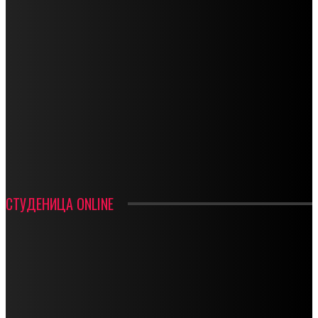
СПОРТ
СТАРТУЈУ ФУДБАЛЕРИ РАДНИКА И МИНЕРАЛА
СРЕТЕЊСКИ СУСРЕТ ПЛАНИНАРА НА ЖАРАЧКОЈ ПЛАНИНИ
ФУДБАЛ – РЕЗУЛТАТИ
ИН МЕМОРИАМ – ВЛАДАН СТАНИМИРОВИЋ
ФК ДЕВИЋИ ШАМПИОНИ ОПШТИНСКЕ ЛИГЕ
СТУДЕНИЦА ONLINE