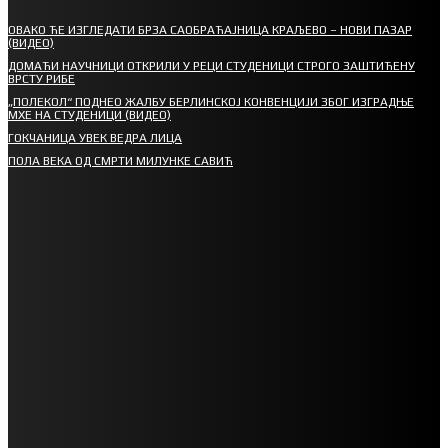
ОВАКО ЋЕ ИЗГЛЕДАТИ БРЗА САОБРАЋАЈНИЦА КРАЉЕВО – НОВИ ПАЗАР
(ВИДЕО)
ДОМАЋИ НАУЧНИЦИ ОТКРИЛИ У РЕЦИ СТУДЕНИЦИ СТРОГО ЗАШТИЋЕНУ
ВРСТУ РИБЕ
„ПОЛЕКОЛ“ ПОДНЕО ЖАЛБУ БЕРЛИНСКОЈ КОНВЕНЦИЈИ ЗБОГ ИЗГРАДЊЕ
МХЕ НА СТУДЕНИЦИ (ВИДЕО)
ГОКЧАНИЦА УВЕК ВЕДРА ЛИЦА
ПОЛА ВЕКА ОД СМРТИ МИЛУНКЕ САВИЋ
СПОРТ
СТАРТУЈУ ФУДБАЛЕРИ РАДНИКА И МИНЕРАЛА
СРЕТЕЊСКИ СУСРЕТ ПЛАНИНАРА НА ЖАРАЧКОЈ ПЛАНИНИ
ФУДБАЛ – РЕЗУЛТАТИ
ИН МЕМОРИАМ – ВЛАДАН СТАНИМИРОВИЋ
ФК ДЕВИЋИ ШАМПИОНИ ОПШТИНСКЕ ЛИГЕ