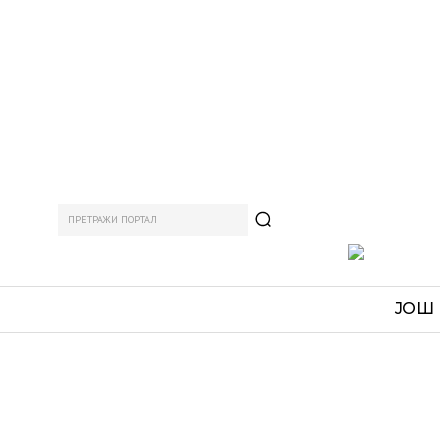
ПРЕТРАЖИ ПОРТАЛ
АМ
СПОРТ
ЗАНИМЉИВО
MORE
ЈОШ