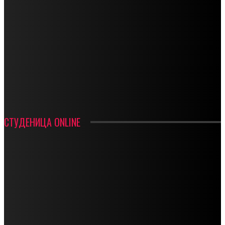
СПОРТ
СТАРТУЈУ ФУДБАЛЕРИ РАДНИКА И МИНЕРАЛА
СРЕТЕЊСКИ СУСРЕТ ПЛАНИНАРА НА ЖАРАЧКОЈ ПЛАНИНИ
ФУДБАЛ – РЕЗУЛТАТИ
ИН МЕМОРИАМ – ВЛАДАН СТАНИМИРОВИЋ
ФК ДЕВИЋИ ШАМПИОНИ ОПШТИНСКЕ ЛИГЕ
СТУДЕНИЦА ONLINE