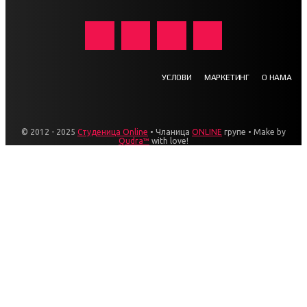
УСЛОВИ
МАРКЕТИНГ
О НАМА
© 2012 - 2025
Студеница Online
• Чланица
ONLINE
групе • Make by
Qudra™
with love!