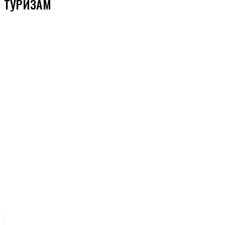
ТУРИЗАМ
ВЕСТИ
ВРЕМЕНСКЕ ПРИЛИКЕ
ЗАНИМЉИВОСТИ
ЗДРАВСТВО
ИВАЊИЦА