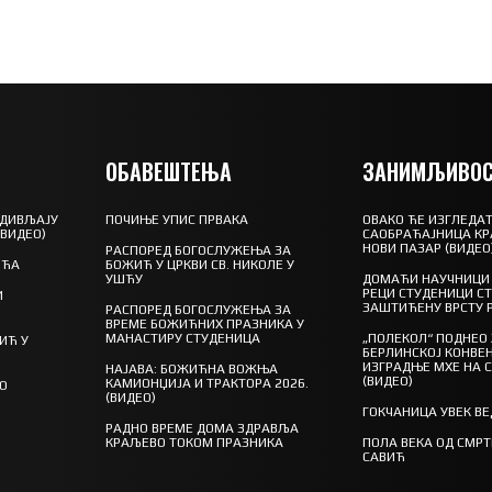
ОБАВЕШТЕЊА
ЗАНИМЉИВОС
 ДИВЉАЈУ
ПОЧИЊЕ УПИС ПРВАКА
ОВАКО ЋЕ ИЗГЛЕДАТ
(ВИДЕО)
САОБРАЋАЈНИЦА КР
НОВИ ПАЗАР (ВИДЕО
РАСПОРЕД БОГОСЛУЖЕЊА ЗА
ШЋА
БОЖИЋ У ЦРКВИ СВ. НИКОЛЕ У
УШЋУ
ДОМАЋИ НАУЧНИЦИ 
РЕЦИ СТУДЕНИЦИ С
И
ЗАШТИЋЕНУ ВРСТУ 
РАСПОРЕД БОГОСЛУЖЕЊА ЗА
ВРЕМЕ БОЖИЋНИХ ПРАЗНИКА У
МАНАСТИРУ СТУДЕНИЦА
„ПОЛЕКОЛ“ ПОДНЕО
ИЋ У
БЕРЛИНСКОЈ КОНВЕН
ИЗГРАДЊЕ МХЕ НА 
НАЈАВА: БОЖИЋНА ВОЖЊА
(ВИДЕО)
КАМИОНЏИЈА И ТРАКТОРА 2026.
ГО
(ВИДЕО)
ГОКЧАНИЦА УВЕК В
РАДНО ВРЕМЕ ДОМА ЗДРАВЉА
КРАЉЕВО ТОКОМ ПРАЗНИКА
ПОЛА ВЕКА ОД СМР
САВИЋ