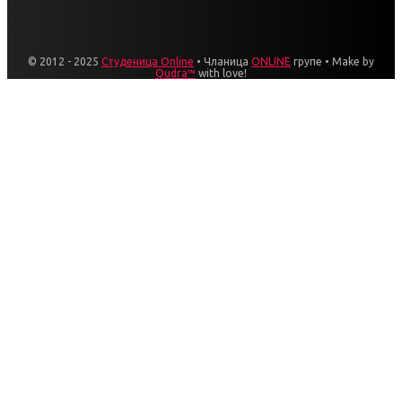
© 2012 - 2025
Студеница Online
• Чланица
ONLINE
групе • Make by
Qudra™
with love!